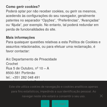
Como gerir cookies?
Poderá optar por não receber cookies, ou gerir os mesmos,
acedendo às configurações do seu navegador, geralmente
patentes no separador “Opções”, “Preferências”, “Avançadas”
ou “Ajuda”, por exemplo. No entanto, tal poderá redundar em
perda de funcionalidades do site.
Mais informações
Para quaisquer questões relativas a esta Política de Cookies e
assuntos relacionados, ou para efetuar uma reclamação, é
favor contactar:
A/c Departamento de Privacidade
Crochet
Rua 5 de Outubro, nº 10 – A
8500-581 Portimão
tel.: +351 282 048 491
email: privacidade@crochet.pt
Este site utiliza cookies de navegação e cookies analíticos apenas
Caso pretenda saber mais sobre cookies, disponibilizamos a
para fins estatísticos, impedindo a sua identificação pessoal. Ao
seguinte hiperligação (textos redigidos em língua inglesa):
navegar neste site estará a consentir o seu uso.
http://www.allaboutcookies.org/
ok
ler mais